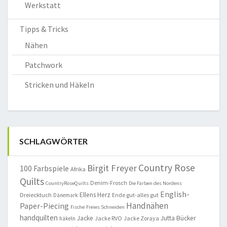
Werkstatt
Tipps & Tricks
Nähen
Patchwork
Stricken und Häkeln
SCHLAGWÖRTER
Country Rose
Birgit Freyer
100 Farbspiele
Afrika
Quilts
Denim-Frosch
CountryRoseQuilts
Die Farben des Nordens
English-
Ellens Herz
Dreiecktuch
Ende gut-alles gut
Dänemark
Handnähen
Paper-Piecing
Fische
Freies Schneiden
handquilten
Jacke
Jutta Bücker
Jacke RVO
Jacke Zoraya
häkeln