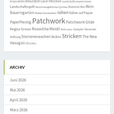
Lace-Stricken
Kreuzstich
kraus rechts
Landschaftsimpressionen
Mein
Landschaftsquilt
Material-Mix
Maschinengeführtes Quilten
nähen
Bauerngarten
Nähen auf Papier
Modell Drachenfest
Patchwork
Patchwork Gilde
PaperPiecing
Roswitha Meidl
Regina Grewe
Sampler
Sterne der
Ruth Leitz
Stricken
Sternenerwachen
The New
Sticken
Hoffnung
Hexagon
Ula Lenz
ARCHIV
Juni 2026
Mai 2026
April 2026
März 2026