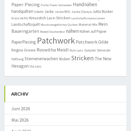
Handnähen
Paper-Piecing
Fische
Freies Schneiden
handquilten
Jacke
Jutta Bücker
Jacke RVO
Jacke Zoraya
häkeln
Lace-Stricken
Kreuzstich
kraus rechts
Landschaftsimpressionen
Mein
Landschaftsquilt
Material-Mix
Maschinengeführtes Quilten
nähen
Bauerngarten
Nähen auf Papier
Modell Drachenfest
Patchwork
Patchwork Gilde
PaperPiecing
Roswitha Meidl
Regina Grewe
Sampler
Sterne der
Ruth Leitz
Stricken
Sternenerwachen
The New
Sticken
Hoffnung
Hexagon
Ula Lenz
ARCHIV
Juni 2026
Mai 2026