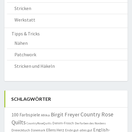
Stricken
Werkstatt
Tipps & Tricks
Nähen
Patchwork
Stricken und Häkeln
SCHLAGWÖRTER
Country Rose
Birgit Freyer
100 Farbspiele
Afrika
Quilts
Denim-Frosch
CountryRoseQuilts
Die Farben des Nordens
English-
Ellens Herz
Dreiecktuch
Ende gut-alles gut
Dänemark