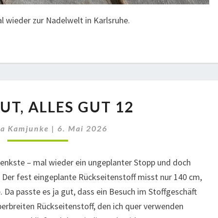
l wieder zur Nadelwelt in Karlsruhe.
ENDE
UT, ALLES GUT 12
GUT,
ALLES
ga Kamjunke
|
6. Mai 2026
GUT
12
 Denkste – mal wieder ein ungeplanter Stopp und doch
 Der fest eingeplante Rückseitenstoff misst nur 140 cm,
. Da passte es ja gut, dass ein Besuch im Stoffgeschäft
berbreiten Rückseitenstoff, den ich quer verwenden