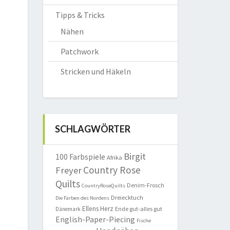
Tipps & Tricks
Nähen
Patchwork
Stricken und Häkeln
SCHLAGWÖRTER
Birgit
100 Farbspiele
Afrika
Country Rose
Freyer
Quilts
Denim-Frosch
CountryRoseQuilts
Dreiecktuch
Die Farben des Nordens
Ellens Herz
Ende gut-alles gut
Dänemark
English-Paper-Piecing
Fische