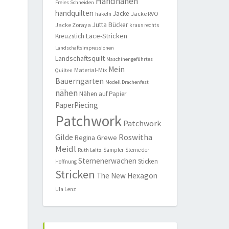
Handnähen
Freies Schneiden
handquilten
Jacke
Jacke RVO
häkeln
Jutta Bücker
Jacke Zoraya
kraus rechts
Lace-Stricken
Kreuzstich
Landschaftsimpressionen
Landschaftsquilt
Maschinengeführtes
Mein
Material-Mix
Quilten
Bauerngarten
Modell Drachenfest
nähen
Nähen auf Papier
PaperPiecing
Patchwork
Patchwork
Roswitha
Gilde
Regina Grewe
Meidl
Sampler
Sterne der
Ruth Leitz
Sternenerwachen
Sticken
Hoffnung
Stricken
The New Hexagon
Ula Lenz