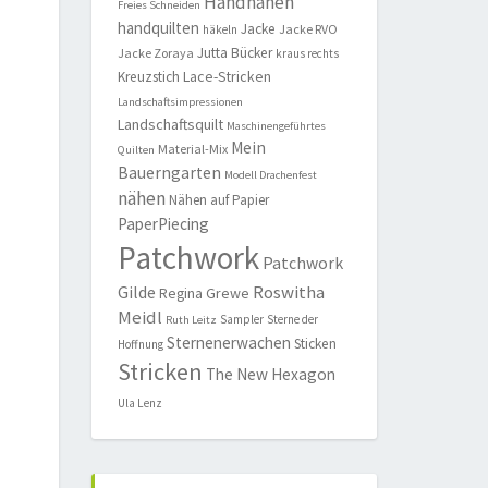
Handnähen
Freies Schneiden
handquilten
Jacke
Jacke RVO
häkeln
Jutta Bücker
Jacke Zoraya
kraus rechts
Lace-Stricken
Kreuzstich
Landschaftsimpressionen
Landschaftsquilt
Maschinengeführtes
Mein
Material-Mix
Quilten
Bauerngarten
Modell Drachenfest
nähen
Nähen auf Papier
PaperPiecing
Patchwork
Patchwork
Roswitha
Gilde
Regina Grewe
Meidl
Sampler
Sterne der
Ruth Leitz
Sternenerwachen
Sticken
Hoffnung
Stricken
The New Hexagon
Ula Lenz