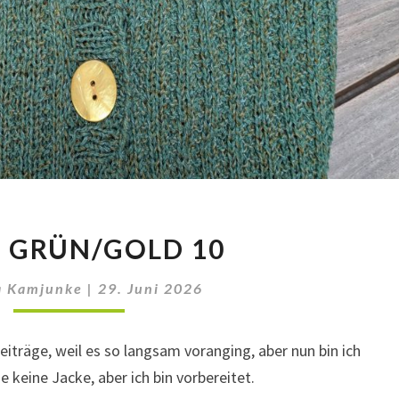
JACKE
 GRÜN/GOLD 10
GRÜN/GOLD
10
a Kamjunke
|
29. Juni 2026
eiträge, weil es so langsam voranging, aber nun bin ich
e keine Jacke, aber ich bin vorbereitet.