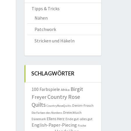
Tipps & Tricks
Nähen
Patchwork
Stricken und Häkeln
SCHLAGWÖRTER
Birgit
100 Farbspiele
Afrika
Country Rose
Freyer
Quilts
Denim-Frosch
CountryRoseQuilts
Dreiecktuch
Die Farben des Nordens
Ellens Herz
Ende gut-alles gut
Dänemark
English-Paper-Piecing
Fische