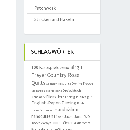
Patchwork
Stricken und Häkeln
SCHLAGWÖRTER
Birgit
100 Farbspiele
Afrika
Country Rose
Freyer
Quilts
Denim-Frosch
CountryRoseQuilts
Dreiecktuch
Die Farben des Nordens
Ellens Herz
Ende gut-alles gut
Dänemark
English-Paper-Piecing
Fische
Handnähen
Freies Schneiden
handquilten
Jacke
Jacke RVO
häkeln
Jutta Bücker
Jacke Zoraya
kraus rechts
Lace-Stricken
Kreuzstich