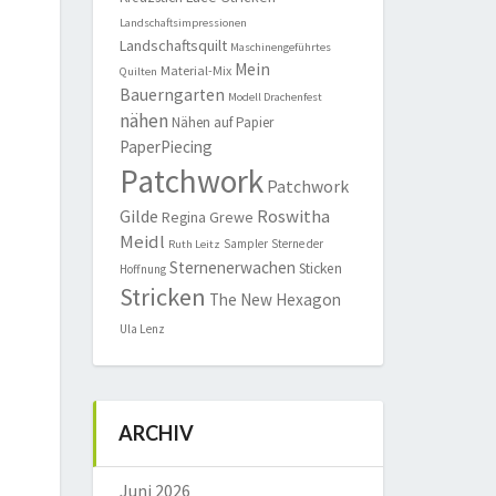
Landschaftsimpressionen
Landschaftsquilt
Maschinengeführtes
Mein
Material-Mix
Quilten
Bauerngarten
Modell Drachenfest
nähen
Nähen auf Papier
PaperPiecing
Patchwork
Patchwork
Roswitha
Gilde
Regina Grewe
Meidl
Sampler
Sterne der
Ruth Leitz
Sternenerwachen
Sticken
Hoffnung
Stricken
The New Hexagon
Ula Lenz
ARCHIV
Juni 2026