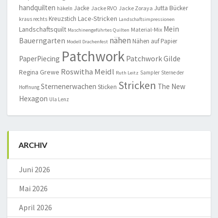
handquilten
Jacke
Jutta Bücker
Jacke RVO
Jacke Zoraya
häkeln
Lace-Stricken
Kreuzstich
kraus rechts
Landschaftsimpressionen
Mein
Landschaftsquilt
Material-Mix
Maschinengeführtes Quilten
nähen
Bauerngarten
Nähen auf Papier
Modell Drachenfest
Patchwork
Patchwork Gilde
PaperPiecing
Roswitha Meidl
Regina Grewe
Sampler
Sterne der
Ruth Leitz
Stricken
Sternenerwachen
The New
Sticken
Hoffnung
Hexagon
Ula Lenz
ARCHIV
Juni 2026
Mai 2026
April 2026