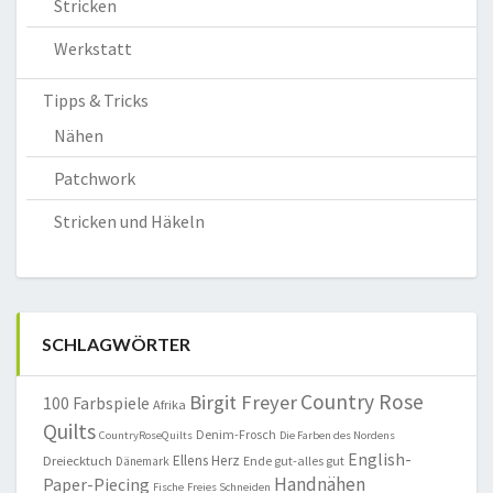
Stricken
Werkstatt
Tipps & Tricks
Nähen
Patchwork
Stricken und Häkeln
SCHLAGWÖRTER
Country Rose
Birgit Freyer
100 Farbspiele
Afrika
Quilts
Denim-Frosch
CountryRoseQuilts
Die Farben des Nordens
English-
Ellens Herz
Dreiecktuch
Ende gut-alles gut
Dänemark
Handnähen
Paper-Piecing
Fische
Freies Schneiden