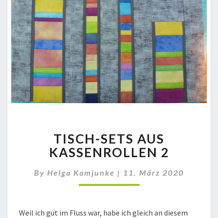
TISCH-
TISCH-SETS AUS
SETS
AUS
KASSENROLLEN 2
KASSENROLLEN
2
By
Helga Kamjunke
|
11. März 2020
Weil ich gut im Fluss war, habe ich gleich an diesem