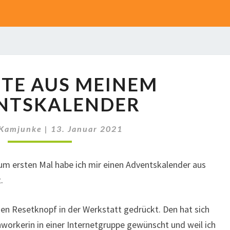
AUSBEUTE
TE AUS MEINEM
AUS
MEINEM
NTSKALENDER
ADVENTSKALENDER
 Kamjunke
|
13. Januar 2021
Zum ersten Mal habe ich mir einen Adventskalender aus
.
en Resetknopf in der Werkstatt gedrückt. Den hat sich
hworkerin in einer Internetgruppe gewünscht und weil ich