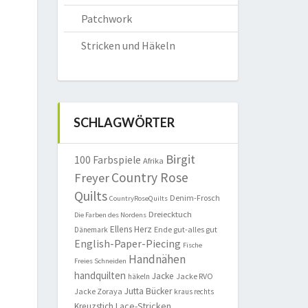
Patchwork
Stricken und Häkeln
SCHLAGWÖRTER
Birgit
100 Farbspiele
Afrika
Country Rose
Freyer
Quilts
Denim-Frosch
CountryRoseQuilts
Dreiecktuch
Die Farben des Nordens
Ellens Herz
Ende gut-alles gut
Dänemark
English-Paper-Piecing
Fische
Handnähen
Freies Schneiden
handquilten
Jacke
Jacke RVO
häkeln
Jutta Bücker
Jacke Zoraya
kraus rechts
Lace-Stricken
Kreuzstich