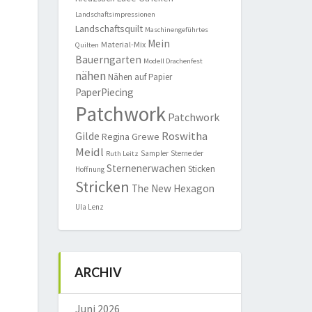
Landschaftsimpressionen
Landschaftsquilt
Maschinengeführtes
Mein
Material-Mix
Quilten
Bauerngarten
Modell Drachenfest
nähen
Nähen auf Papier
PaperPiecing
Patchwork
Patchwork
Roswitha
Gilde
Regina Grewe
Meidl
Sampler
Sterne der
Ruth Leitz
Sternenerwachen
Sticken
Hoffnung
Stricken
The New Hexagon
Ula Lenz
ARCHIV
Juni 2026