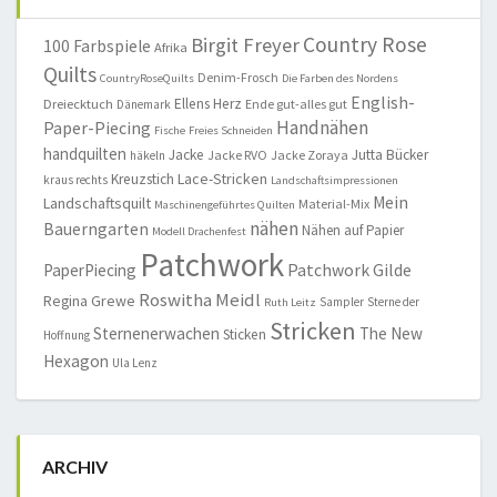
Country Rose
Birgit Freyer
100 Farbspiele
Afrika
Quilts
Denim-Frosch
CountryRoseQuilts
Die Farben des Nordens
English-
Ellens Herz
Dreiecktuch
Ende gut-alles gut
Dänemark
Handnähen
Paper-Piecing
Fische
Freies Schneiden
handquilten
Jacke
Jutta Bücker
Jacke RVO
Jacke Zoraya
häkeln
Lace-Stricken
Kreuzstich
kraus rechts
Landschaftsimpressionen
Mein
Landschaftsquilt
Material-Mix
Maschinengeführtes Quilten
nähen
Bauerngarten
Nähen auf Papier
Modell Drachenfest
Patchwork
Patchwork Gilde
PaperPiecing
Roswitha Meidl
Regina Grewe
Sampler
Sterne der
Ruth Leitz
Stricken
Sternenerwachen
The New
Sticken
Hoffnung
Hexagon
Ula Lenz
ARCHIV