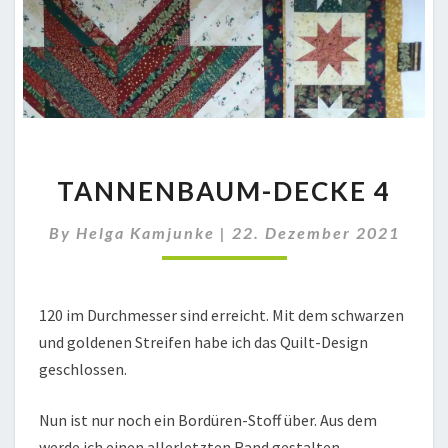
TANNENBAUM-
TANNENBAUM-DECKE 4
DECKE
4
By
Helga Kamjunke
|
22. Dezember 2021
120 im Durchmesser sind erreicht. Mit dem schwarzen
und goldenen Streifen habe ich das Quilt-Design
geschlossen.
Nun ist nur noch ein Bordüren-Stoff über. Aus dem
werde ich einen allerletzten Rand gestalten.