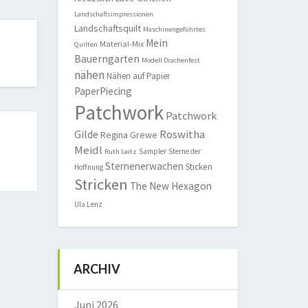
Landschaftsimpressionen
Landschaftsquilt
Maschinengeführtes
Mein
Material-Mix
Quilten
Bauerngarten
Modell Drachenfest
nähen
Nähen auf Papier
PaperPiecing
Patchwork
Patchwork
Roswitha
Gilde
Regina Grewe
Meidl
Sampler
Sterne der
Ruth Leitz
Sternenerwachen
Sticken
Hoffnung
Stricken
The New Hexagon
Ula Lenz
ARCHIV
Juni 2026