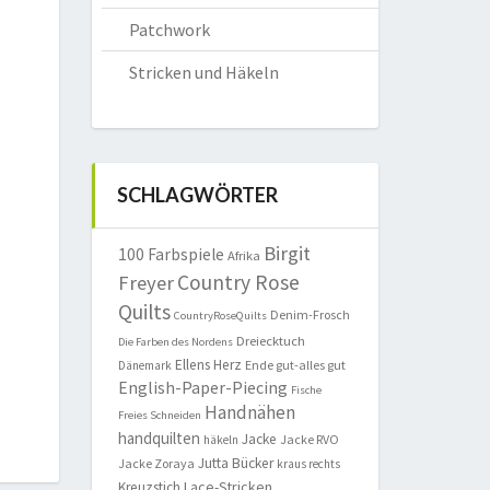
Patchwork
Stricken und Häkeln
SCHLAGWÖRTER
Birgit
100 Farbspiele
Afrika
Country Rose
Freyer
Quilts
Denim-Frosch
CountryRoseQuilts
Dreiecktuch
Die Farben des Nordens
Ellens Herz
Ende gut-alles gut
Dänemark
English-Paper-Piecing
Fische
Handnähen
Freies Schneiden
handquilten
Jacke
Jacke RVO
häkeln
Jutta Bücker
Jacke Zoraya
kraus rechts
Lace-Stricken
Kreuzstich