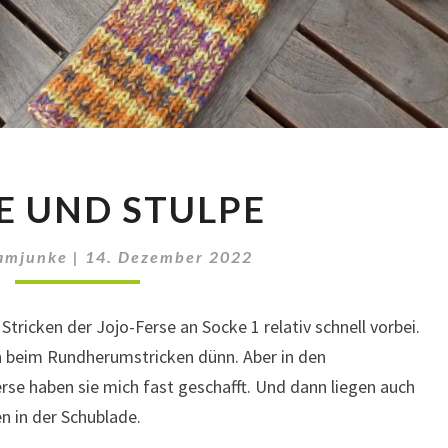
SOCKE
E UND STULPE
UND
STULPE
amjunke
|
14. Dezember 2022
tricken der Jojo-Ferse an Socke 1 relativ schnell vorbei.
on beim Rundherumstricken dünn. Aber in den
se haben sie mich fast geschafft. Und dann liegen auch
n in der Schublade.