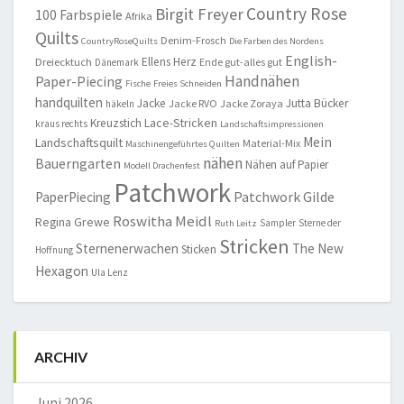
Country Rose
Birgit Freyer
100 Farbspiele
Afrika
Quilts
Denim-Frosch
CountryRoseQuilts
Die Farben des Nordens
English-
Ellens Herz
Dreiecktuch
Ende gut-alles gut
Dänemark
Handnähen
Paper-Piecing
Fische
Freies Schneiden
handquilten
Jacke
Jutta Bücker
Jacke RVO
Jacke Zoraya
häkeln
Lace-Stricken
Kreuzstich
kraus rechts
Landschaftsimpressionen
Mein
Landschaftsquilt
Material-Mix
Maschinengeführtes Quilten
nähen
Bauerngarten
Nähen auf Papier
Modell Drachenfest
Patchwork
Patchwork Gilde
PaperPiecing
Roswitha Meidl
Regina Grewe
Sampler
Sterne der
Ruth Leitz
Stricken
Sternenerwachen
The New
Sticken
Hoffnung
Hexagon
Ula Lenz
ARCHIV
Juni 2026