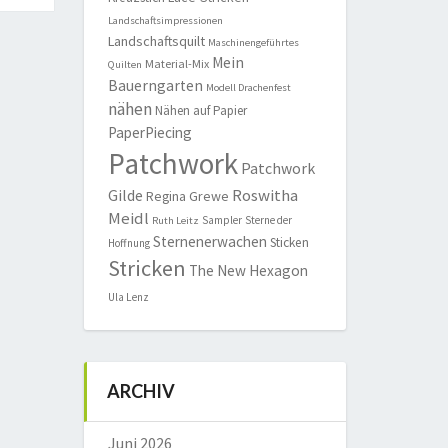
Landschaftsimpressionen
Landschaftsquilt
Maschinengeführtes
Mein
Material-Mix
Quilten
Bauerngarten
Modell Drachenfest
nähen
Nähen auf Papier
PaperPiecing
Patchwork
Patchwork
Roswitha
Gilde
Regina Grewe
Meidl
Sampler
Sterne der
Ruth Leitz
Sternenerwachen
Sticken
Hoffnung
Stricken
The New Hexagon
Ula Lenz
ARCHIV
Juni 2026