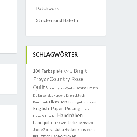
Patchwork
Stricken und Häkeln
SCHLAGWÖRTER
Birgit
100 Farbspiele
Afrika
Country Rose
Freyer
Quilts
Denim-Frosch
CountryRoseQuilts
Dreiecktuch
Die Farben des Nordens
Ellens Herz
Ende gut-alles gut
Dänemark
English-Paper-Piecing
Fische
Handnähen
Freies Schneiden
handquilten
Jacke
Jacke RVO
häkeln
Jutta Bücker
Jacke Zoraya
kraus rechts
Lace-Stricken
Kreuzstich