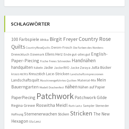
SCHLAGWÖRTER
Country Rose
Birgit Freyer
100 Farbspiele
Afrika
Quilts
Denim-Frosch
CountryRoseQuilts
Die Farben des Nordens
English-
Ellens Herz
Dreiecktuch
Ende gut-alles gut
Dänemark
Handnähen
Paper-Piecing
Fische
Freies Schneiden
handquilten
Jacke
Jutta Bücker
Jacke RVO
Jacke Zoraya
häkeln
Lace-Stricken
Kreuzstich
kraus rechts
Landschaftsimpressionen
Mein
Landschaftsquilt
Material-Mix
Maschinengeführtes Quilten
nähen
Bauerngarten
Nähen auf Papier
Modell Drachenfest
Patchwork
Patchwork Gilde
PaperPiecing
Roswitha Meidl
Regina Grewe
Sampler
Sterne der
Ruth Leitz
Stricken
Sternenerwachen
The New
Sticken
Hoffnung
Hexagon
Ula Lenz