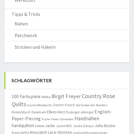
Tipps & Tricks
Nähen
Patchwork
Stricken und Häkeln
SCHLAGWÖRTER
Country Rose
Birgit Freyer
100 Farbspiele
Afrika
Quilts
Denim-Frosch
CountryRoseQuilts
Die Farben des Nordens
English-
Ellens Herz
Dreiecktuch
Ende gut-alles gut
Dänemark
Handnähen
Paper-Piecing
Fische
Freies Schneiden
handquilten
Jacke
Jutta Bücker
Jacke RVO
Jacke Zoraya
häkeln
Lace-Stricken
Kreuzstich
kraus rechts
Landschaftsimpressionen