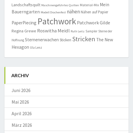
Mein
Landschaftsquilt
Material-Mix
Maschinengeführtes Quilten
nähen
Bauerngarten
Nähen auf Papier
Modell Drachenfest
Patchwork
Patchwork Gilde
PaperPiecing
Roswitha Meidl
Regina Grewe
Sampler
Sterne der
Ruth Leitz
Stricken
Sternenerwachen
The New
Sticken
Hoffnung
Hexagon
Ula Lenz
ARCHIV
Juni 2026
Mai 2026
April 2026
März 2026