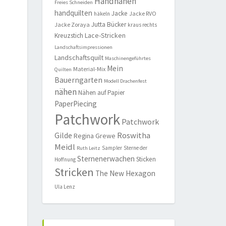
Handnähen
Freies Schneiden
handquilten
Jacke
Jacke RVO
häkeln
Jutta Bücker
Jacke Zoraya
kraus rechts
Lace-Stricken
Kreuzstich
Landschaftsimpressionen
Landschaftsquilt
Maschinengeführtes
Mein
Material-Mix
Quilten
Bauerngarten
Modell Drachenfest
nähen
Nähen auf Papier
PaperPiecing
Patchwork
Patchwork
Roswitha
Gilde
Regina Grewe
Meidl
Sampler
Sterne der
Ruth Leitz
Sternenerwachen
Sticken
Hoffnung
Stricken
The New Hexagon
Ula Lenz