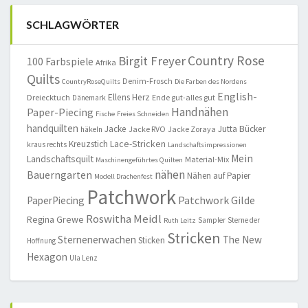
SCHLAGWÖRTER
Country Rose
Birgit Freyer
100 Farbspiele
Afrika
Quilts
Denim-Frosch
CountryRoseQuilts
Die Farben des Nordens
English-
Ellens Herz
Dreiecktuch
Ende gut-alles gut
Dänemark
Handnähen
Paper-Piecing
Fische
Freies Schneiden
handquilten
Jacke
Jutta Bücker
Jacke RVO
Jacke Zoraya
häkeln
Lace-Stricken
Kreuzstich
kraus rechts
Landschaftsimpressionen
Mein
Landschaftsquilt
Material-Mix
Maschinengeführtes Quilten
nähen
Bauerngarten
Nähen auf Papier
Modell Drachenfest
Patchwork
Patchwork Gilde
PaperPiecing
Roswitha Meidl
Regina Grewe
Sampler
Sterne der
Ruth Leitz
Stricken
Sternenerwachen
The New
Sticken
Hoffnung
Hexagon
Ula Lenz