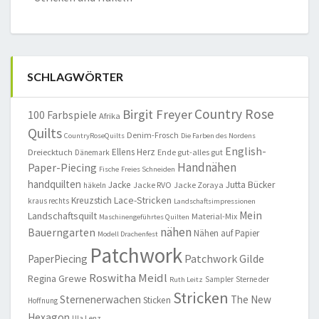
SCHLAGWÖRTER
Country Rose
Birgit Freyer
100 Farbspiele
Afrika
Quilts
Denim-Frosch
CountryRoseQuilts
Die Farben des Nordens
English-
Ellens Herz
Dreiecktuch
Ende gut-alles gut
Dänemark
Handnähen
Paper-Piecing
Fische
Freies Schneiden
handquilten
Jacke
Jutta Bücker
Jacke RVO
Jacke Zoraya
häkeln
Lace-Stricken
Kreuzstich
kraus rechts
Landschaftsimpressionen
Mein
Landschaftsquilt
Material-Mix
Maschinengeführtes Quilten
nähen
Bauerngarten
Nähen auf Papier
Modell Drachenfest
Patchwork
Patchwork Gilde
PaperPiecing
Roswitha Meidl
Regina Grewe
Sampler
Sterne der
Ruth Leitz
Stricken
Sternenerwachen
The New
Sticken
Hoffnung
Hexagon
Ula Lenz