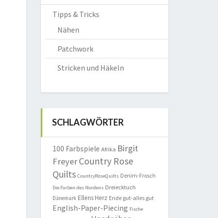
Tipps & Tricks
Nähen
Patchwork
Stricken und Häkeln
SCHLAGWÖRTER
Birgit
100 Farbspiele
Afrika
Country Rose
Freyer
Quilts
Denim-Frosch
CountryRoseQuilts
Dreiecktuch
Die Farben des Nordens
Ellens Herz
Ende gut-alles gut
Dänemark
English-Paper-Piecing
Fische