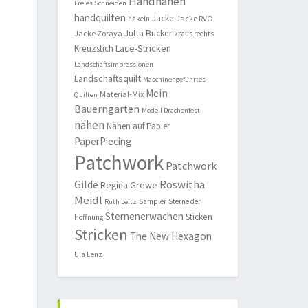
Handnähen
Freies Schneiden
handquilten
Jacke
Jacke RVO
häkeln
Jutta Bücker
Jacke Zoraya
kraus rechts
Lace-Stricken
Kreuzstich
Landschaftsimpressionen
Landschaftsquilt
Maschinengeführtes
Mein
Material-Mix
Quilten
Bauerngarten
Modell Drachenfest
nähen
Nähen auf Papier
PaperPiecing
Patchwork
Patchwork
Roswitha
Gilde
Regina Grewe
Meidl
Sampler
Sterne der
Ruth Leitz
Sternenerwachen
Sticken
Hoffnung
Stricken
The New Hexagon
Ula Lenz