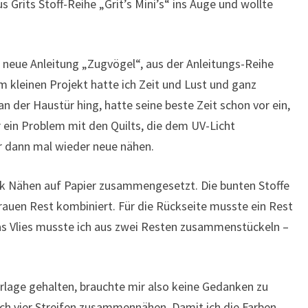
 Grits Stoff-Reihe „Grit’s Mini’s“ ins Auge und wollte
e neue Anleitung „Zugvögel“, aus der Anleitungs-Reihe
em kleinen Projekt hatte ich Zeit und Lust und ganz
zt an der Haustür hing, hatte seine beste Zeit schon vor ein,
er ein Problem mit den Quilts, die dem UV-Licht
ir dann mal wieder neue nähen.
nik Nähen auf Papier zusammengesetzt. Die bunten Stoffe
auen Rest kombiniert. Für die Rückseite musste ein Rest
s Vlies musste ich aus zwei Resten zusammenstückeln –
orlage gehalten, brauchte mir also keine Gedanken zu
ch vier Streifen zusammennähen. Damit ich die Farben