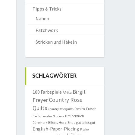
Tipps & Tricks
Nähen
Patchwork
Stricken und Häkeln
SCHLAGWÖRTER
Birgit
100 Farbspiele
Afrika
Country Rose
Freyer
Quilts
Denim-Frosch
CountryRoseQuilts
Dreiecktuch
Die Farben des Nordens
Ellens Herz
Ende gut-alles gut
Dänemark
English-Paper-Piecing
Fische