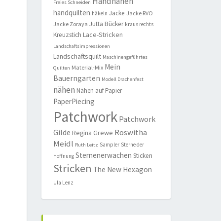
Handnähen
Freies Schneiden
handquilten
Jacke
Jacke RVO
häkeln
Jutta Bücker
Jacke Zoraya
kraus rechts
Lace-Stricken
Kreuzstich
Landschaftsimpressionen
Landschaftsquilt
Maschinengeführtes
Mein
Material-Mix
Quilten
Bauerngarten
Modell Drachenfest
nähen
Nähen auf Papier
PaperPiecing
Patchwork
Patchwork
Roswitha
Gilde
Regina Grewe
Meidl
Sampler
Sterne der
Ruth Leitz
Sternenerwachen
Sticken
Hoffnung
Stricken
The New Hexagon
Ula Lenz