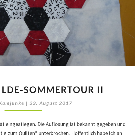
QUILTIGE
GILDE-SOMMERTOUR II
GILDE-
SOMMERTOUR
 Kamjunke
|
23. August 2017
II
pät eingestiegen. Die Auflösung ist bekannt gegeben und
tig zum Quilten“ unterbrochen. Hoffentlich habe ich an