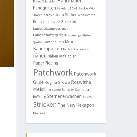
Handnähen
Freies Schneiden
handquilten
Jacke
Jacke RVO
häkeln
Jutta Bücker
Jacke Zoraya
kraus rechts
Lace-Stricken
Kreuzstich
Landschaftsimpressionen
Landschaftsquilt
Maschinengeführtes
Mein
Material-Mix
Quilten
Bauerngarten
Modell Drachenfest
nähen
Nähen auf Papier
PaperPiecing
Patchwork
Patchwork
Roswitha
Gilde
Regina Grewe
Meidl
Sampler
Sterne der
Ruth Leitz
Sternenerwachen
Sticken
Hoffnung
Stricken
The New Hexagon
Ula Lenz