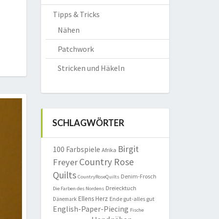
Tipps & Tricks
Nähen
Patchwork
Stricken und Häkeln
SCHLAGWÖRTER
Birgit
100 Farbspiele
Afrika
Country Rose
Freyer
Quilts
Denim-Frosch
CountryRoseQuilts
Dreiecktuch
Die Farben des Nordens
Ellens Herz
Ende gut-alles gut
Dänemark
English-Paper-Piecing
Fische