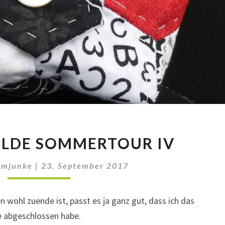
QUILTIGE
GILDE SOMMERTOUR IV
GILDE
SOMMERTOUR
amjunke
|
23. September 2017
IV
ohl zuende ist, passt es ja ganz gut, dass ich das
 abgeschlossen habe.