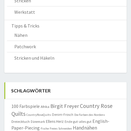
Stricken
Werkstatt
Tipps & Tricks
Nähen
Patchwork
Stricken und Häkeln
SCHLAGWÖRTER
Country Rose
Birgit Freyer
100 Farbspiele
Afrika
Quilts
Denim-Frosch
CountryRoseQuilts
Die Farben des Nordens
English-
Ellens Herz
Dreiecktuch
Ende gut-alles gut
Dänemark
Handnähen
Paper-Piecing
Fische
Freies Schneiden