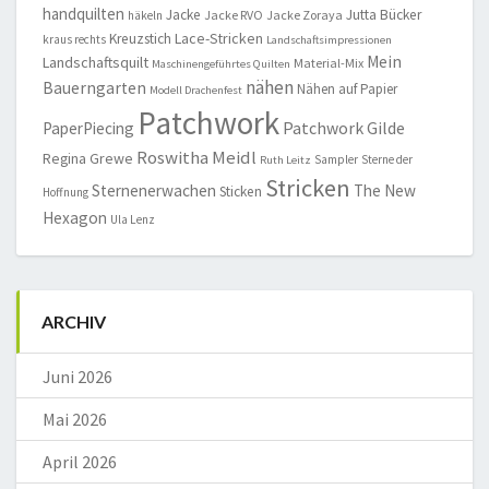
handquilten
Jacke
Jutta Bücker
Jacke RVO
Jacke Zoraya
häkeln
Lace-Stricken
Kreuzstich
kraus rechts
Landschaftsimpressionen
Mein
Landschaftsquilt
Material-Mix
Maschinengeführtes Quilten
nähen
Bauerngarten
Nähen auf Papier
Modell Drachenfest
Patchwork
Patchwork Gilde
PaperPiecing
Roswitha Meidl
Regina Grewe
Sampler
Sterne der
Ruth Leitz
Stricken
Sternenerwachen
The New
Sticken
Hoffnung
Hexagon
Ula Lenz
ARCHIV
Juni 2026
Mai 2026
April 2026