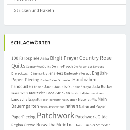
Stricken und Häkeln
SCHLAGWÖRTER
Country Rose
Birgit Freyer
100 Farbspiele
Afrika
Quilts
Denim-Frosch
CountryRoseQuilts
Die Farben des Nordens
English-
Ellens Herz
Dreiecktuch
Ende gut-alles gut
Dänemark
Handnähen
Paper-Piecing
Fische
Freies Schneiden
handquilten
Jacke
Jutta Bücker
Jacke RVO
Jacke Zoraya
häkeln
Lace-Stricken
Kreuzstich
kraus rechts
Landschaftsimpressionen
Mein
Landschaftsquilt
Material-Mix
Maschinengeführtes Quilten
nähen
Bauerngarten
Nähen auf Papier
Modell Drachenfest
Patchwork
Patchwork Gilde
PaperPiecing
Roswitha Meidl
Regina Grewe
Sampler
Sterne der
Ruth Leitz