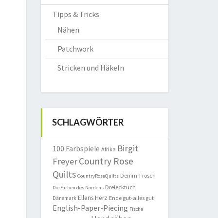
Tipps & Tricks
Nähen
Patchwork
Stricken und Häkeln
SCHLAGWÖRTER
Birgit
100 Farbspiele
Afrika
Country Rose
Freyer
Quilts
Denim-Frosch
CountryRoseQuilts
Dreiecktuch
Die Farben des Nordens
Ellens Herz
Ende gut-alles gut
Dänemark
English-Paper-Piecing
Fische