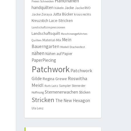
Handnähen
Freies Schneiden
handquilten
Jacke
Jacke RVO
häkeln
Jutta Bücker
Jacke Zoraya
kraus rechts
Lace-Stricken
Kreuzstich
Landschaftsimpressionen
Landschaftsquilt
Maschinengeführtes
Mein
Material-Mix
Quilten
Bauerngarten
Modell Drachenfest
nähen
Nähen auf Papier
PaperPiecing
Patchwork
Patchwork
Roswitha
Gilde
Regina Grewe
Meidl
Sampler
Sterne der
Ruth Leitz
Sternenerwachen
Sticken
Hoffnung
Stricken
The New Hexagon
Ula Lenz