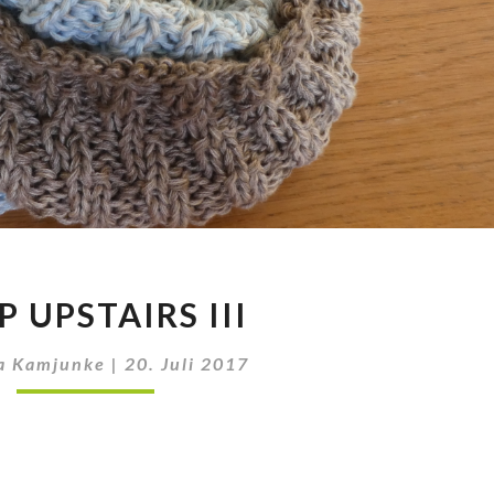
LOOP
 UPSTAIRS III
UPSTAIRS
III
a Kamjunke
|
20. Juli 2017