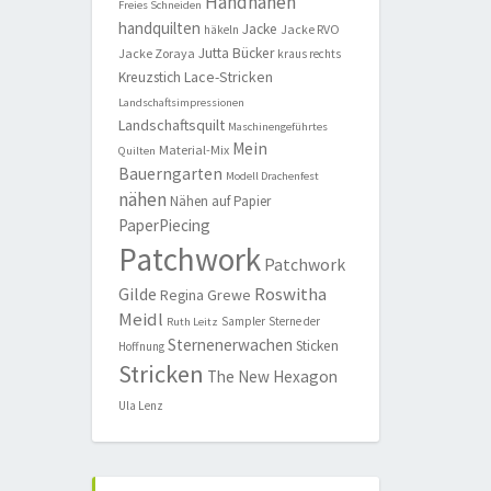
Handnähen
Freies Schneiden
handquilten
Jacke
Jacke RVO
häkeln
Jutta Bücker
Jacke Zoraya
kraus rechts
Lace-Stricken
Kreuzstich
Landschaftsimpressionen
Landschaftsquilt
Maschinengeführtes
Mein
Material-Mix
Quilten
Bauerngarten
Modell Drachenfest
nähen
Nähen auf Papier
PaperPiecing
Patchwork
Patchwork
Roswitha
Gilde
Regina Grewe
Meidl
Sampler
Sterne der
Ruth Leitz
Sternenerwachen
Sticken
Hoffnung
Stricken
The New Hexagon
Ula Lenz