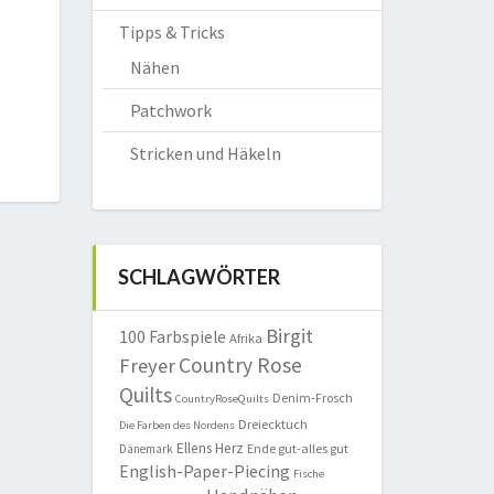
Tipps & Tricks
Nähen
Patchwork
Stricken und Häkeln
SCHLAGWÖRTER
Birgit
100 Farbspiele
Afrika
Country Rose
Freyer
Quilts
Denim-Frosch
CountryRoseQuilts
Dreiecktuch
Die Farben des Nordens
Ellens Herz
Ende gut-alles gut
Dänemark
English-Paper-Piecing
Fische