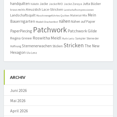
handquilten
Jacke
Jutta Bücker
Jacke RVO
Jacke Zoraya
häkeln
Lace-Stricken
Kreuzstich
kraus rechts
Landschaftsimpressionen
Mein
Landschaftsquilt
Material-Mix
Maschinengeführtes Quilten
nähen
Bauerngarten
Nähen auf Papier
Modell Drachenfest
Patchwork
Patchwork Gilde
PaperPiecing
Roswitha Meidl
Regina Grewe
Sampler
Sterne der
Ruth Leitz
Stricken
Sternenerwachen
The New
Sticken
Hoffnung
Hexagon
Ula Lenz
ARCHIV
Juni 2026
Mai 2026
April 2026