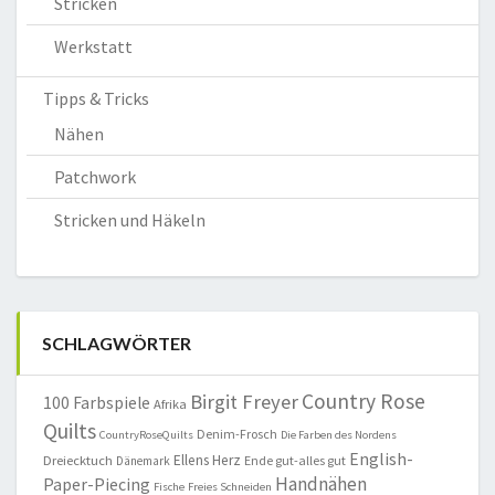
Stricken
Werkstatt
Tipps & Tricks
Nähen
Patchwork
Stricken und Häkeln
SCHLAGWÖRTER
Country Rose
Birgit Freyer
100 Farbspiele
Afrika
Quilts
Denim-Frosch
CountryRoseQuilts
Die Farben des Nordens
English-
Ellens Herz
Dreiecktuch
Ende gut-alles gut
Dänemark
Handnähen
Paper-Piecing
Fische
Freies Schneiden