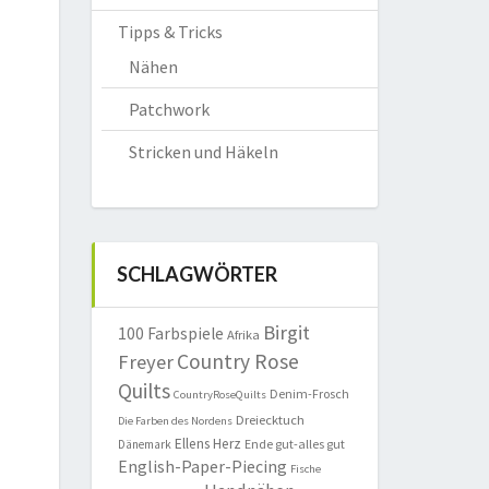
Tipps & Tricks
Nähen
Patchwork
Stricken und Häkeln
SCHLAGWÖRTER
Birgit
100 Farbspiele
Afrika
Country Rose
Freyer
Quilts
Denim-Frosch
CountryRoseQuilts
Dreiecktuch
Die Farben des Nordens
Ellens Herz
Ende gut-alles gut
Dänemark
English-Paper-Piecing
Fische