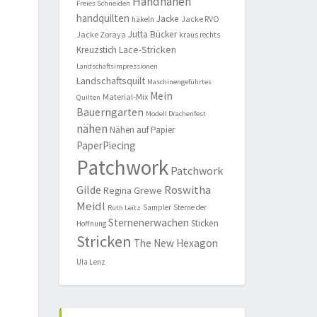
Handnähen
Freies Schneiden
handquilten
Jacke
Jacke RVO
häkeln
Jutta Bücker
Jacke Zoraya
kraus rechts
Lace-Stricken
Kreuzstich
Landschaftsimpressionen
Landschaftsquilt
Maschinengeführtes
Mein
Material-Mix
Quilten
Bauerngarten
Modell Drachenfest
nähen
Nähen auf Papier
PaperPiecing
Patchwork
Patchwork
Roswitha
Gilde
Regina Grewe
Meidl
Sampler
Sterne der
Ruth Leitz
Sternenerwachen
Sticken
Hoffnung
Stricken
The New Hexagon
Ula Lenz