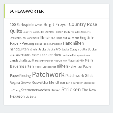
SCHLAGWÖRTER
Country Rose
Birgit Freyer
100 Farbspiele
Afrika
Quilts
Denim-Frosch
CountryRoseQuilts
Die Farben des Nordens
English-
Ellens Herz
Dreiecktuch
Ende gut-alles gut
Dänemark
Handnähen
Paper-Piecing
Fische
Freies Schneiden
handquilten
Jacke
Jutta Bücker
Jacke RVO
Jacke Zoraya
häkeln
Lace-Stricken
Kreuzstich
kraus rechts
Landschaftsimpressionen
Mein
Landschaftsquilt
Material-Mix
Maschinengeführtes Quilten
nähen
Bauerngarten
Nähen auf Papier
Modell Drachenfest
Patchwork
Patchwork Gilde
PaperPiecing
Roswitha Meidl
Regina Grewe
Sampler
Sterne der
Ruth Leitz
Stricken
Sternenerwachen
The New
Sticken
Hoffnung
Hexagon
Ula Lenz