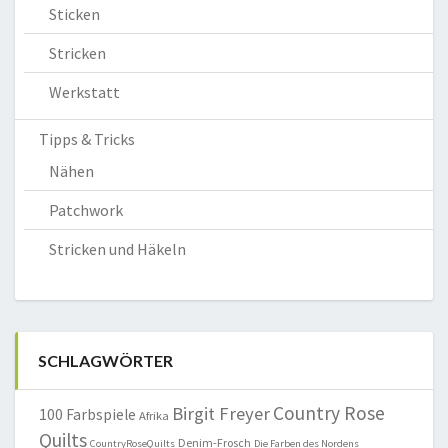
Sticken
Stricken
Werkstatt
Tipps & Tricks
Nähen
Patchwork
Stricken und Häkeln
SCHLAGWÖRTER
Country Rose
Birgit Freyer
100 Farbspiele
Afrika
Quilts
Denim-Frosch
CountryRoseQuilts
Die Farben des Nordens