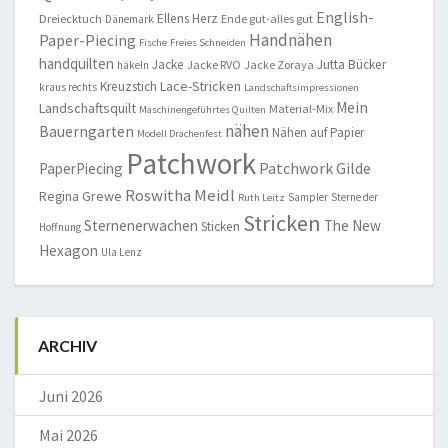
English-
Ellens Herz
Dreiecktuch
Ende gut-alles gut
Dänemark
Handnähen
Paper-Piecing
Fische
Freies Schneiden
handquilten
Jacke
Jutta Bücker
Jacke RVO
Jacke Zoraya
häkeln
Lace-Stricken
Kreuzstich
kraus rechts
Landschaftsimpressionen
Mein
Landschaftsquilt
Material-Mix
Maschinengeführtes Quilten
nähen
Bauerngarten
Nähen auf Papier
Modell Drachenfest
Patchwork
Patchwork Gilde
PaperPiecing
Roswitha Meidl
Regina Grewe
Sampler
Sterne der
Ruth Leitz
Stricken
Sternenerwachen
The New
Sticken
Hoffnung
Hexagon
Ula Lenz
ARCHIV
Juni 2026
Mai 2026