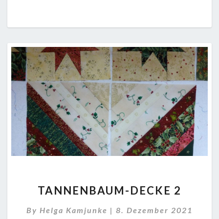
TANNENBAUM-
TANNENBAUM-DECKE 2
DECKE
2
By
Helga Kamjunke
|
8. Dezember 2021