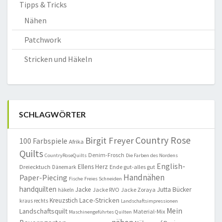
Tipps & Tricks
Nähen
Patchwork
Stricken und Häkeln
SCHLAGWÖRTER
Country Rose
Birgit Freyer
100 Farbspiele
Afrika
Quilts
Denim-Frosch
CountryRoseQuilts
Die Farben des Nordens
English-
Ellens Herz
Dreiecktuch
Ende gut-alles gut
Dänemark
Handnähen
Paper-Piecing
Fische
Freies Schneiden
handquilten
Jacke
Jutta Bücker
Jacke RVO
Jacke Zoraya
häkeln
Lace-Stricken
Kreuzstich
kraus rechts
Landschaftsimpressionen
Mein
Landschaftsquilt
Material-Mix
Maschinengeführtes Quilten