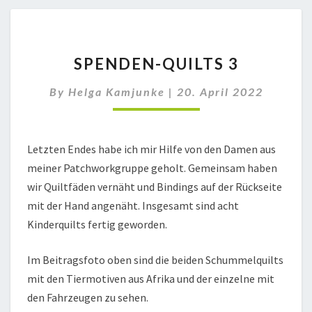
SPENDEN-
SPENDEN-QUILTS 3
QUILTS
3
By
Helga Kamjunke
|
20. April 2022
Letzten Endes habe ich mir Hilfe von den Damen aus
meiner Patchworkgruppe geholt. Gemeinsam haben
wir Quiltfäden vernäht und Bindings auf der Rückseite
mit der Hand angenäht. Insgesamt sind acht
Kinderquilts fertig geworden.
Im Beitragsfoto oben sind die beiden Schummelquilts
mit den Tiermotiven aus Afrika und der einzelne mit
den Fahrzeugen zu sehen.