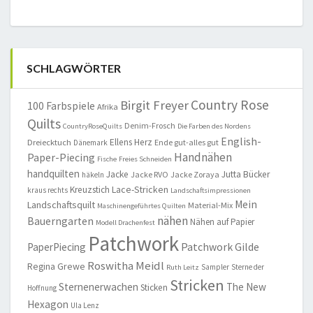
SCHLAGWÖRTER
Country Rose
Birgit Freyer
100 Farbspiele
Afrika
Quilts
Denim-Frosch
CountryRoseQuilts
Die Farben des Nordens
English-
Ellens Herz
Dreiecktuch
Ende gut-alles gut
Dänemark
Handnähen
Paper-Piecing
Fische
Freies Schneiden
handquilten
Jacke
Jutta Bücker
Jacke RVO
Jacke Zoraya
häkeln
Lace-Stricken
Kreuzstich
kraus rechts
Landschaftsimpressionen
Mein
Landschaftsquilt
Material-Mix
Maschinengeführtes Quilten
nähen
Bauerngarten
Nähen auf Papier
Modell Drachenfest
Patchwork
Patchwork Gilde
PaperPiecing
Roswitha Meidl
Regina Grewe
Sampler
Sterne der
Ruth Leitz
Stricken
Sternenerwachen
The New
Sticken
Hoffnung
Hexagon
Ula Lenz