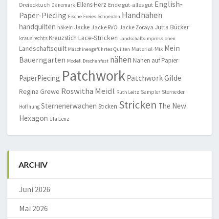
English-
Ellens Herz
Dreiecktuch
Ende gut-alles gut
Dänemark
Handnähen
Paper-Piecing
Fische
Freies Schneiden
handquilten
Jacke
Jutta Bücker
Jacke RVO
Jacke Zoraya
häkeln
Lace-Stricken
Kreuzstich
kraus rechts
Landschaftsimpressionen
Mein
Landschaftsquilt
Material-Mix
Maschinengeführtes Quilten
nähen
Bauerngarten
Nähen auf Papier
Modell Drachenfest
Patchwork
Patchwork Gilde
PaperPiecing
Roswitha Meidl
Regina Grewe
Sampler
Sterne der
Ruth Leitz
Stricken
Sternenerwachen
The New
Sticken
Hoffnung
Hexagon
Ula Lenz
ARCHIV
Juni 2026
Mai 2026