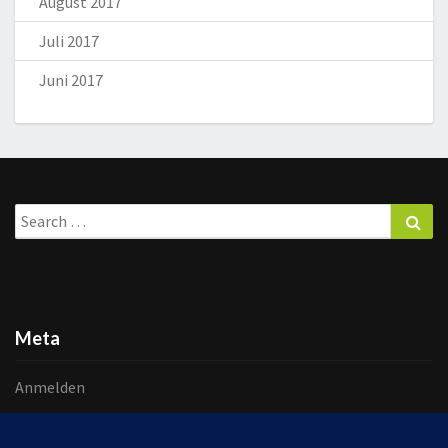
August 2017
Juli 2017
Juni 2017
Search
Sea
for:
Meta
Anmelden
Eintrags-Feed