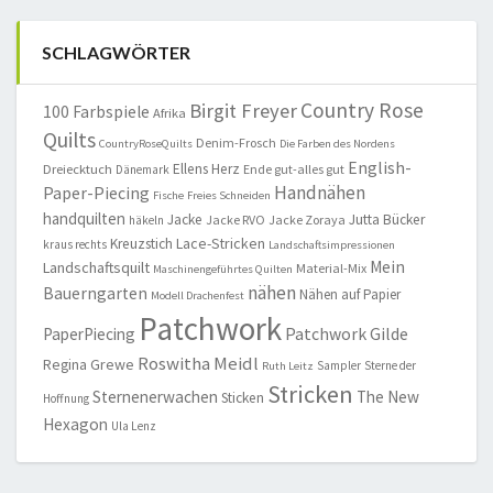
SCHLAGWÖRTER
Country Rose
Birgit Freyer
100 Farbspiele
Afrika
Quilts
Denim-Frosch
CountryRoseQuilts
Die Farben des Nordens
English-
Ellens Herz
Dreiecktuch
Ende gut-alles gut
Dänemark
Handnähen
Paper-Piecing
Fische
Freies Schneiden
handquilten
Jacke
Jutta Bücker
Jacke RVO
Jacke Zoraya
häkeln
Lace-Stricken
Kreuzstich
kraus rechts
Landschaftsimpressionen
Mein
Landschaftsquilt
Material-Mix
Maschinengeführtes Quilten
nähen
Bauerngarten
Nähen auf Papier
Modell Drachenfest
Patchwork
Patchwork Gilde
PaperPiecing
Roswitha Meidl
Regina Grewe
Sampler
Sterne der
Ruth Leitz
Stricken
Sternenerwachen
The New
Sticken
Hoffnung
Hexagon
Ula Lenz