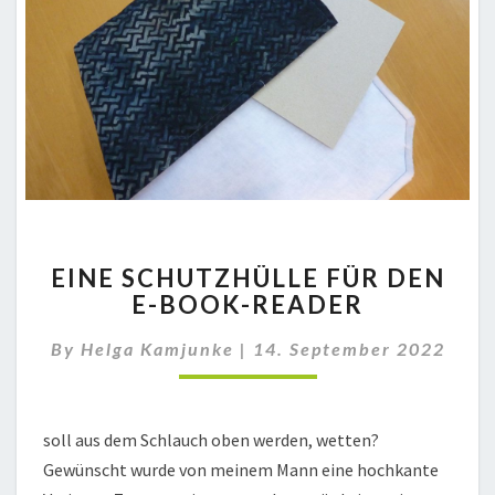
EINE
EINE SCHUTZHÜLLE FÜR DEN
SCHUTZHÜLLE
E-BOOK-READER
FÜR
DEN
By
Helga Kamjunke
|
14. September 2022
E-
BOOK-
READER
soll aus dem Schlauch oben werden, wetten?
Gewünscht wurde von meinem Mann eine hochkante