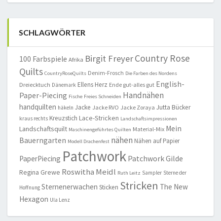
SCHLAGWÖRTER
Country Rose
Birgit Freyer
100 Farbspiele
Afrika
Quilts
Denim-Frosch
CountryRoseQuilts
Die Farben des Nordens
English-
Ellens Herz
Dreiecktuch
Ende gut-alles gut
Dänemark
Handnähen
Paper-Piecing
Fische
Freies Schneiden
handquilten
Jacke
Jutta Bücker
Jacke RVO
Jacke Zoraya
häkeln
Lace-Stricken
Kreuzstich
kraus rechts
Landschaftsimpressionen
Mein
Landschaftsquilt
Material-Mix
Maschinengeführtes Quilten
nähen
Bauerngarten
Nähen auf Papier
Modell Drachenfest
Patchwork
Patchwork Gilde
PaperPiecing
Roswitha Meidl
Regina Grewe
Sampler
Sterne der
Ruth Leitz
Stricken
Sternenerwachen
The New
Sticken
Hoffnung
Hexagon
Ula Lenz