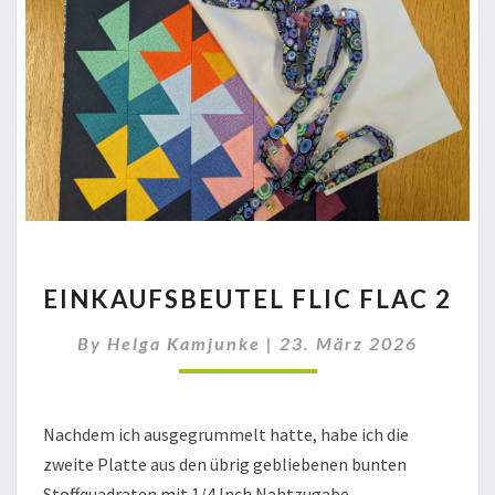
EINKAUFSBEUTEL
EINKAUFSBEUTEL FLIC FLAC 2
FLIC
FLAC
By
Helga Kamjunke
|
23. März 2026
2
Nachdem ich ausgegrummelt hatte, habe ich die
zweite Platte aus den übrig gebliebenen bunten
Stoffquadraten mit 1/4 Inch Nahtzugabe