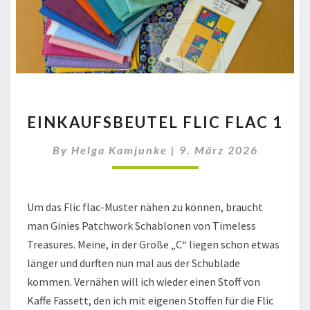
EINKAUFSBEUTEL
EINKAUFSBEUTEL FLIC FLAC 1
FLIC
FLAC
By
Helga Kamjunke
|
9. März 2026
1
Um das Flic flac-Muster nähen zu können, braucht
man Ginies Patchwork Schablonen von Timeless
Treasures. Meine, in der Größe „C“ liegen schon etwas
länger und durften nun mal aus der Schublade
kommen. Vernähen will ich wieder einen Stoff von
Kaffe Fassett, den ich mit eigenen Stoffen für die Flic