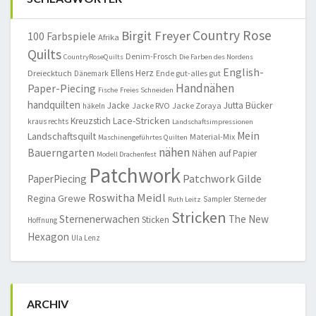
Country Rose
Birgit Freyer
100 Farbspiele
Afrika
Quilts
Denim-Frosch
CountryRoseQuilts
Die Farben des Nordens
English-
Ellens Herz
Dreiecktuch
Ende gut-alles gut
Dänemark
Handnähen
Paper-Piecing
Fische
Freies Schneiden
handquilten
Jacke
Jutta Bücker
Jacke RVO
Jacke Zoraya
häkeln
Lace-Stricken
Kreuzstich
kraus rechts
Landschaftsimpressionen
Mein
Landschaftsquilt
Material-Mix
Maschinengeführtes Quilten
nähen
Bauerngarten
Nähen auf Papier
Modell Drachenfest
Patchwork
Patchwork Gilde
PaperPiecing
Roswitha Meidl
Regina Grewe
Sampler
Sterne der
Ruth Leitz
Stricken
Sternenerwachen
The New
Sticken
Hoffnung
Hexagon
Ula Lenz
ARCHIV