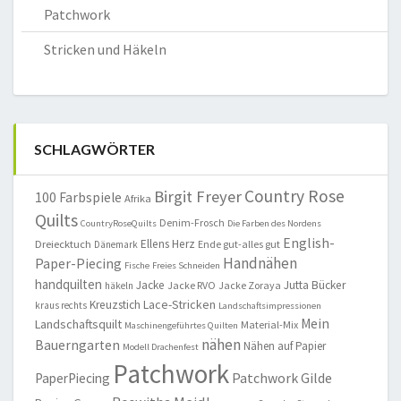
Patchwork
Stricken und Häkeln
SCHLAGWÖRTER
Country Rose
Birgit Freyer
100 Farbspiele
Afrika
Quilts
Denim-Frosch
CountryRoseQuilts
Die Farben des Nordens
English-
Ellens Herz
Dreiecktuch
Ende gut-alles gut
Dänemark
Handnähen
Paper-Piecing
Fische
Freies Schneiden
handquilten
Jacke
Jutta Bücker
Jacke RVO
Jacke Zoraya
häkeln
Lace-Stricken
Kreuzstich
kraus rechts
Landschaftsimpressionen
Mein
Landschaftsquilt
Material-Mix
Maschinengeführtes Quilten
nähen
Bauerngarten
Nähen auf Papier
Modell Drachenfest
Patchwork
Patchwork Gilde
PaperPiecing