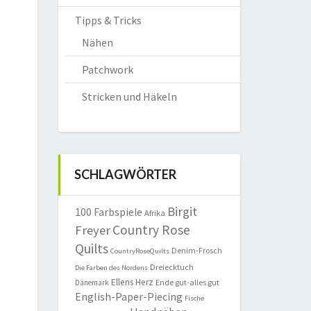
Tipps & Tricks
Nähen
Patchwork
Stricken und Häkeln
SCHLAGWÖRTER
Birgit
100 Farbspiele
Afrika
Country Rose
Freyer
Quilts
Denim-Frosch
CountryRoseQuilts
Dreiecktuch
Die Farben des Nordens
Ellens Herz
Ende gut-alles gut
Dänemark
English-Paper-Piecing
Fische