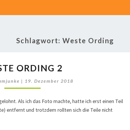
Schlagwort:
Weste Ording
WESTE
TE ORDING 2
ORDING
2
amjunke
|
19. Dezember 2018
gelohnt. Als ich das Foto machte, hatte ich erst einen Teil
e) entfernt und trotzdem rollten sich die Teile nicht