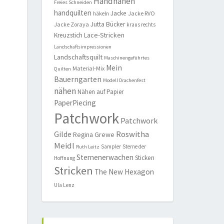
Handnähen
Freies Schneiden
handquilten
Jacke
Jacke RVO
häkeln
Jutta Bücker
Jacke Zoraya
kraus rechts
Lace-Stricken
Kreuzstich
Landschaftsimpressionen
Landschaftsquilt
Maschinengeführtes
Mein
Material-Mix
Quilten
Bauerngarten
Modell Drachenfest
nähen
Nähen auf Papier
PaperPiecing
Patchwork
Patchwork
Roswitha
Gilde
Regina Grewe
Meidl
Sampler
Sterne der
Ruth Leitz
Sternenerwachen
Sticken
Hoffnung
Stricken
The New Hexagon
Ula Lenz