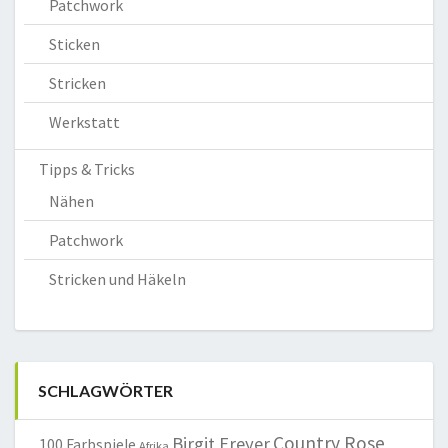
Patchwork
Sticken
Stricken
Werkstatt
Tipps & Tricks
Nähen
Patchwork
Stricken und Häkeln
SCHLAGWÖRTER
Country Rose
Birgit Freyer
100 Farbspiele
Afrika