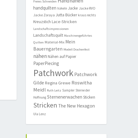
Handnähen
Freies Schneiden
handquilten
Jacke
Jacke RVO
häkeln
Jutta Bücker
Jacke Zoraya
kraus rechts
Lace-Stricken
Kreuzstich
Landschaftsimpressionen
Landschaftsquilt
Maschinengeführtes
Mein
Material-Mix
Quilten
Bauerngarten
Modell Drachenfest
nähen
Nähen auf Papier
PaperPiecing
Patchwork
Patchwork
Roswitha
Gilde
Regina Grewe
Meidl
Sampler
Sterne der
Ruth Leitz
Sternenerwachen
Sticken
Hoffnung
Stricken
The New Hexagon
Ula Lenz