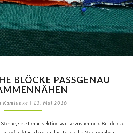
GEOMETRISCHE
HE BLÖCKE PASSGENAU
BLÖCKE
PASSGENAU
AMMENNÄHEN
ZUSAMMENNÄHEN
a Kamjunke
|
13. Mai 2018
. Sterne, setzt man sektionsweise zusammen. Bei den zu
 darauf achten, dass an den Teilen die Nahtzugaben