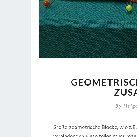
GEOMETRISC
ZUS
By
Helg
Große geometrische Blöcke, wie z.B
verbindenden Einzelteilen muss man