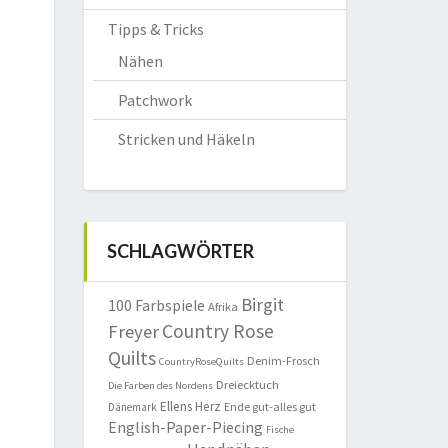
Tipps & Tricks
Nähen
Patchwork
Stricken und Häkeln
SCHLAGWÖRTER
Birgit
100 Farbspiele
Afrika
Country Rose
Freyer
Quilts
Denim-Frosch
CountryRoseQuilts
Dreiecktuch
Die Farben des Nordens
Ellens Herz
Ende gut-alles gut
Dänemark
English-Paper-Piecing
Fische