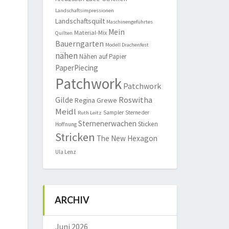
Landschaftsimpressionen
Landschaftsquilt
Maschinengeführtes
Mein
Material-Mix
Quilten
Bauerngarten
Modell Drachenfest
nähen
Nähen auf Papier
PaperPiecing
Patchwork
Patchwork
Roswitha
Gilde
Regina Grewe
Meidl
Sampler
Sterne der
Ruth Leitz
Sternenerwachen
Sticken
Hoffnung
Stricken
The New Hexagon
Ula Lenz
ARCHIV
Juni 2026