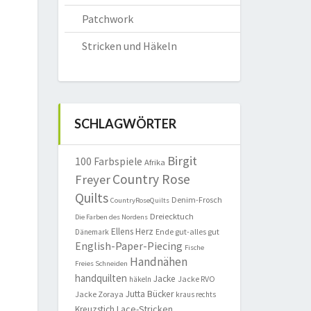
Patchwork
Stricken und Häkeln
SCHLAGWÖRTER
Birgit
100 Farbspiele
Afrika
Country Rose
Freyer
Quilts
Denim-Frosch
CountryRoseQuilts
Dreiecktuch
Die Farben des Nordens
Ellens Herz
Ende gut-alles gut
Dänemark
English-Paper-Piecing
Fische
Handnähen
Freies Schneiden
handquilten
Jacke
Jacke RVO
häkeln
Jutta Bücker
Jacke Zoraya
kraus rechts
Lace-Stricken
Kreuzstich