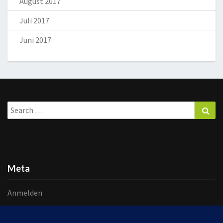
August 2017
Juli 2017
Juni 2017
Search
Sea
for:
Meta
Anmelden
Eintrags-Feed