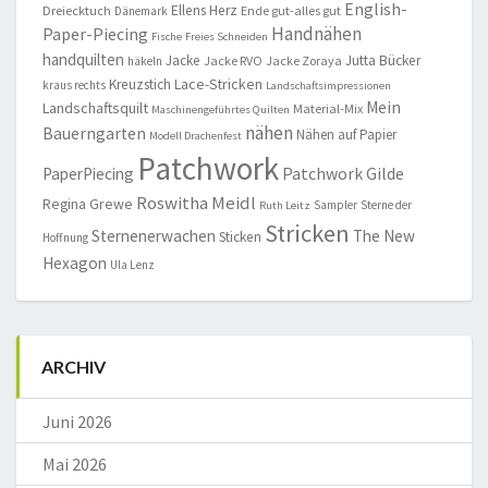
English-
Ellens Herz
Dreiecktuch
Ende gut-alles gut
Dänemark
Handnähen
Paper-Piecing
Fische
Freies Schneiden
handquilten
Jacke
Jutta Bücker
Jacke RVO
Jacke Zoraya
häkeln
Lace-Stricken
Kreuzstich
kraus rechts
Landschaftsimpressionen
Mein
Landschaftsquilt
Material-Mix
Maschinengeführtes Quilten
nähen
Bauerngarten
Nähen auf Papier
Modell Drachenfest
Patchwork
Patchwork Gilde
PaperPiecing
Roswitha Meidl
Regina Grewe
Sampler
Sterne der
Ruth Leitz
Stricken
Sternenerwachen
The New
Sticken
Hoffnung
Hexagon
Ula Lenz
ARCHIV
Juni 2026
Mai 2026