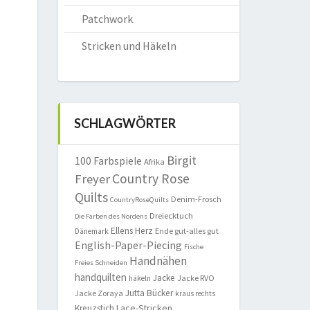
Patchwork
Stricken und Häkeln
SCHLAGWÖRTER
Birgit
100 Farbspiele
Afrika
Country Rose
Freyer
Quilts
Denim-Frosch
CountryRoseQuilts
Dreiecktuch
Die Farben des Nordens
Ellens Herz
Ende gut-alles gut
Dänemark
English-Paper-Piecing
Fische
Handnähen
Freies Schneiden
handquilten
Jacke
Jacke RVO
häkeln
Jutta Bücker
Jacke Zoraya
kraus rechts
Lace-Stricken
Kreuzstich