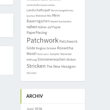
Landschaftsimpressionen
Landschaftsquilt
Maschinengeführtes
Mein
Material-Mix
Quilten
Bauerngarten
Modell Drachenfest
nähen
Nähen auf Papier
PaperPiecing
Patchwork
Patchwork
Roswitha
Gilde
Regina Grewe
Meidl
Sampler
Sterne der
Ruth Leitz
Sternenerwachen
Sticken
Hoffnung
Stricken
The New Hexagon
Ula Lenz
ARCHIV
Juni 2026