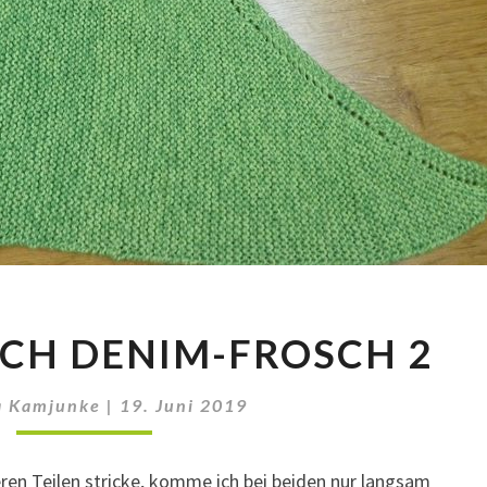
DREIECKSTUCH
CH DENIM-FROSCH 2
DENIM-
FROSCH
2
a Kamjunke
|
19. Juni 2019
eren Teilen stricke, komme ich bei beiden nur langsam