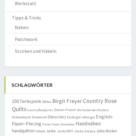
Werkstatt
Tipps & Tricks
Nähen
Patchwork
Stricken und Häkeln
SCHLAGWÖRTER
Country Rose
Birgit Freyer
100 Farbspiele
Afrika
Quilts
Denim-Frosch
CountryRoseQuilts
Die Farben des Nordens
English-
Ellens Herz
Dreiecktuch
Ende gut-alles gut
Dänemark
Handnähen
Paper-Piecing
Fische
Freies Schneiden
handquilten
Jacke
Jutta Bücker
Jacke RVO
Jacke Zoraya
häkeln