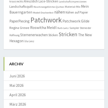
Lace-Stricken
Kreuzstich
kraus rechts
Landschaftsimpressionen
Mein
Landschaftsquilt
Material-Mix
Maschinengeführtes Quilten
nähen
Bauerngarten
Nähen auf Papier
Modell Drachenfest
Patchwork
Patchwork Gilde
PaperPiecing
Roswitha Meidl
Regina Grewe
Sampler
Sterne der
Ruth Leitz
Stricken
Sternenerwachen
The New
Sticken
Hoffnung
Hexagon
Ula Lenz
ARCHIV
Juni 2026
Mai 2026
April 2026
März 2026