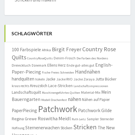
SCHLAGWÖRTER
Country Rose
Birgit Freyer
100 Farbspiele
Afrika
Quilts
Denim-Frosch
CountryRoseQuilts
Die Farben des Nordens
English-
Ellens Herz
Dreiecktuch
Ende gut-alles gut
Dänemark
Handnähen
Paper-Piecing
Fische
Freies Schneiden
handquilten
Jacke
Jutta Bücker
Jacke RVO
Jacke Zoraya
häkeln
Lace-Stricken
Kreuzstich
kraus rechts
Landschaftsimpressionen
Mein
Landschaftsquilt
Material-Mix
Maschinengeführtes Quilten
nähen
Bauerngarten
Nähen auf Papier
Modell Drachenfest
Patchwork
Patchwork Gilde
PaperPiecing
Roswitha Meidl
Regina Grewe
Sampler
Sterne der
Ruth Leitz
Stricken
Sternenerwachen
The New
Sticken
Hoffnung