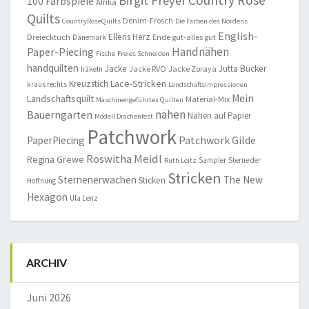
Country Rose
Birgit Freyer
100 Farbspiele
Afrika
Quilts
Denim-Frosch
CountryRoseQuilts
Die Farben des Nordens
English-
Ellens Herz
Dreiecktuch
Ende gut-alles gut
Dänemark
Handnähen
Paper-Piecing
Fische
Freies Schneiden
handquilten
Jacke
Jutta Bücker
Jacke RVO
Jacke Zoraya
häkeln
Lace-Stricken
Kreuzstich
kraus rechts
Landschaftsimpressionen
Mein
Landschaftsquilt
Material-Mix
Maschinengeführtes Quilten
nähen
Bauerngarten
Nähen auf Papier
Modell Drachenfest
Patchwork
Patchwork Gilde
PaperPiecing
Roswitha Meidl
Regina Grewe
Sampler
Sterne der
Ruth Leitz
Stricken
Sternenerwachen
The New
Sticken
Hoffnung
Hexagon
Ula Lenz
ARCHIV
Juni 2026