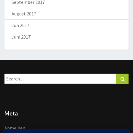
September 2017
August 2017
Juli 2017
Juni 2017
Search
Sea
for:
Meta
Anmelden