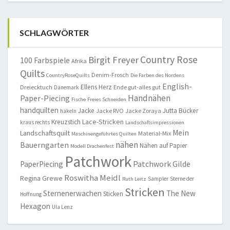
SCHLAGWÖRTER
Country Rose
Birgit Freyer
100 Farbspiele
Afrika
Quilts
Denim-Frosch
CountryRoseQuilts
Die Farben des Nordens
English-
Ellens Herz
Dreiecktuch
Ende gut-alles gut
Dänemark
Handnähen
Paper-Piecing
Fische
Freies Schneiden
handquilten
Jacke
Jutta Bücker
Jacke RVO
Jacke Zoraya
häkeln
Lace-Stricken
Kreuzstich
kraus rechts
Landschaftsimpressionen
Mein
Landschaftsquilt
Material-Mix
Maschinengeführtes Quilten
nähen
Bauerngarten
Nähen auf Papier
Modell Drachenfest
Patchwork
Patchwork Gilde
PaperPiecing
Roswitha Meidl
Regina Grewe
Sampler
Sterne der
Ruth Leitz
Stricken
Sternenerwachen
The New
Sticken
Hoffnung
Hexagon
Ula Lenz