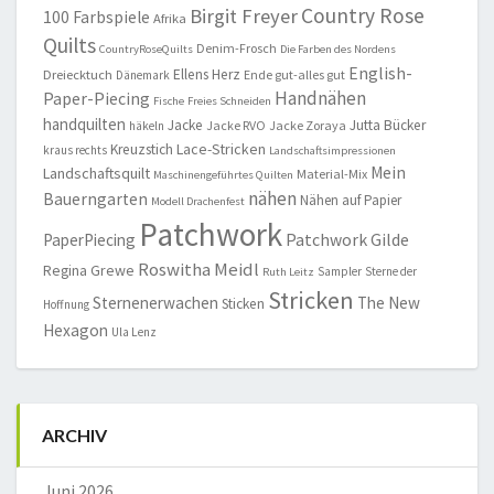
Country Rose
Birgit Freyer
100 Farbspiele
Afrika
Quilts
Denim-Frosch
CountryRoseQuilts
Die Farben des Nordens
English-
Ellens Herz
Dreiecktuch
Ende gut-alles gut
Dänemark
Handnähen
Paper-Piecing
Fische
Freies Schneiden
handquilten
Jacke
Jutta Bücker
Jacke RVO
Jacke Zoraya
häkeln
Lace-Stricken
Kreuzstich
kraus rechts
Landschaftsimpressionen
Mein
Landschaftsquilt
Material-Mix
Maschinengeführtes Quilten
nähen
Bauerngarten
Nähen auf Papier
Modell Drachenfest
Patchwork
Patchwork Gilde
PaperPiecing
Roswitha Meidl
Regina Grewe
Sampler
Sterne der
Ruth Leitz
Stricken
Sternenerwachen
The New
Sticken
Hoffnung
Hexagon
Ula Lenz
ARCHIV
Juni 2026