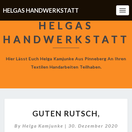
HELGAS HANDWERKSTATT
Togg
Navi
HELGAS
HANDWERKSTATT
Hier Lässt Euch Helga Kamjunke Aus Pinneberg An Ihren
Textilen Handarbeiten Teilhaben.
GUTEN
GUTEN RUTSCH,
RUTSCH,
By
Helga Kamjunke
|
30. Dezember 2020