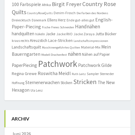
Country Rose
Birgit Freyer
100 Farbspiele
Afrika
Quilts
Denim-Frosch
CountryRoseQuilts
Die Farben des Nordens
English-
Ellens Herz
Dreiecktuch
Ende gut-alles gut
Dänemark
Handnähen
Paper-Piecing
Fische
Freies Schneiden
handquilten
Jacke
Jutta Bücker
Jacke RVO
Jacke Zoraya
häkeln
Lace-Stricken
Kreuzstich
kraus rechts
Landschaftsimpressionen
Mein
Landschaftsquilt
Material-Mix
Maschinengeführtes Quilten
nähen
Bauerngarten
Nähen auf Papier
Modell Drachenfest
Patchwork
Patchwork Gilde
PaperPiecing
Roswitha Meidl
Regina Grewe
Sampler
Sterne der
Ruth Leitz
Stricken
Sternenerwachen
The New
Sticken
Hoffnung
Hexagon
Ula Lenz
ARCHIV
Juni 2026