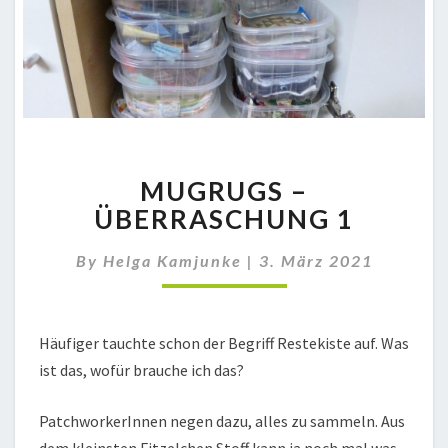
MUGRUGS
MUGRUGS –
–
ÜBERRASCHUNG
ÜBERRASCHUNG 1
1
By
Helga Kamjunke
|
3. März 2021
Häufiger tauchte schon der Begriff Restekiste auf. Was
ist das, wofür brauche ich das?
PatchworkerInnen negen dazu, alles zu sammeln. Aus