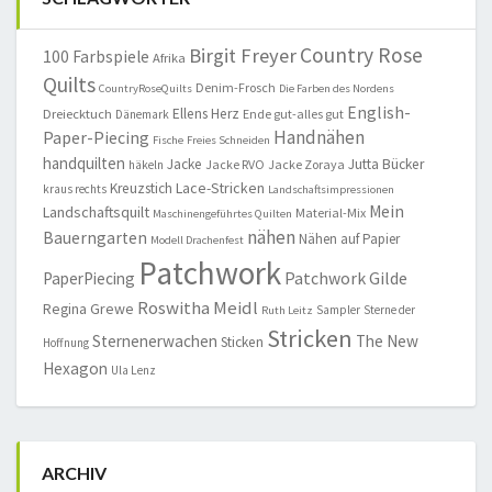
Country Rose
Birgit Freyer
100 Farbspiele
Afrika
Quilts
Denim-Frosch
CountryRoseQuilts
Die Farben des Nordens
English-
Ellens Herz
Dreiecktuch
Ende gut-alles gut
Dänemark
Handnähen
Paper-Piecing
Fische
Freies Schneiden
handquilten
Jacke
Jutta Bücker
Jacke RVO
Jacke Zoraya
häkeln
Lace-Stricken
Kreuzstich
kraus rechts
Landschaftsimpressionen
Mein
Landschaftsquilt
Material-Mix
Maschinengeführtes Quilten
nähen
Bauerngarten
Nähen auf Papier
Modell Drachenfest
Patchwork
Patchwork Gilde
PaperPiecing
Roswitha Meidl
Regina Grewe
Sampler
Sterne der
Ruth Leitz
Stricken
Sternenerwachen
The New
Sticken
Hoffnung
Hexagon
Ula Lenz
ARCHIV