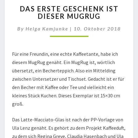
DAS
DAS ERSTE GESCHENK IST
ERSTE
DIESER MUGRUG
GESCHENK
IST
By
Helga Kamjunke
|
10. Oktober 2018
DIESER
MUGRUG
Für eine Freundin, eine echte Kaffeetante, habe ich
diesem MugRug genäht. Ein MugRug ist, wörtlich
übersetzt, ein Becherteppich. Also ein Mittelding
zwischen Untersetzer und Tischset. Gedacht ist er für
den Becher mit Kaffee oder Tee und vielleicht ein
kleines Stück Kuchen. Dieses Exemplar ist 15×30 cm
groß.
Das Latte-Macciato-Glas ist nach der PP-Vorlage von
Ula Lenz genäht. Es gehört zu dem Projekt Kaffeeduft,
zu dem sich Regina Greve, Claudia Hasenbach und Ula