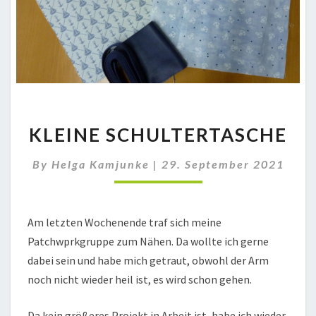
KLEINE
KLEINE SCHULTERTASCHE
SCHULTERTASCHE
By
Helga Kamjunke
|
29. September 2021
Am letzten Wochenende traf sich meine
Patchwprkgruppe zum Nähen. Da wollte ich gerne
dabei sein und habe mich getraut, obwohl der Arm
noch nicht wieder heil ist, es wird schon gehen.
Da kein größeres Projekt in Arbeit ist, habe ich wieder