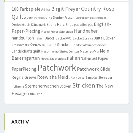
Country Rose
Birgit Freyer
100 Farbspiele
Afrika
Quilts
Denim-Frosch
CountryRoseQuilts
Die Farben des Nordens
English-
Ellens Herz
Dreiecktuch
Ende gut-alles gut
Dänemark
Handnähen
Paper-Piecing
Fische
Freies Schneiden
handquilten
Jacke
Jutta Bücker
Jacke RVO
Jacke Zoraya
häkeln
Lace-Stricken
Kreuzstich
kraus rechts
Landschaftsimpressionen
Mein
Landschaftsquilt
Material-Mix
Maschinengeführtes Quilten
nähen
Bauerngarten
Nähen auf Papier
Modell Drachenfest
Patchwork
Patchwork Gilde
PaperPiecing
Roswitha Meidl
Regina Grewe
Sampler
Sterne der
Ruth Leitz
Stricken
Sternenerwachen
The New
Sticken
Hoffnung
Hexagon
Ula Lenz
ARCHIV