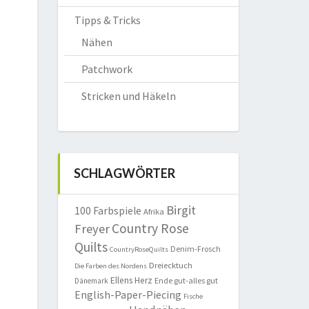
Tipps & Tricks
Nähen
Patchwork
Stricken und Häkeln
SCHLAGWÖRTER
Birgit
100 Farbspiele
Afrika
Country Rose
Freyer
Quilts
Denim-Frosch
CountryRoseQuilts
Dreiecktuch
Die Farben des Nordens
Ellens Herz
Ende gut-alles gut
Dänemark
English-Paper-Piecing
Fische