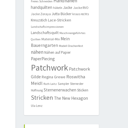
Handnähen
Freies Schneiden
handquilten
Jacke
Jacke RVO
häkeln
Jutta Bücker
Jacke Zoraya
kraus rechts
Lace-Stricken
Kreuzstich
Landschaftsimpressionen
Landschaftsquilt
Maschinengeführtes
Mein
Material-Mix
Quilten
Bauerngarten
Modell Drachenfest
nähen
Nähen auf Papier
PaperPiecing
Patchwork
Patchwork
Roswitha
Gilde
Regina Grewe
Meidl
Sampler
Sterne der
Ruth Leitz
Sternenerwachen
Sticken
Hoffnung
Stricken
The New Hexagon
Ula Lenz