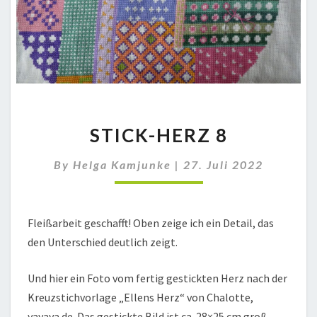
STICK-
STICK-HERZ 8
HERZ
8
By
Helga Kamjunke
|
27. Juli 2022
Fleißarbeit geschafft! Oben zeige ich ein Detail, das
den Unterschied deutlich zeigt.
Und hier ein Foto vom fertig gestickten Herz nach der
Kreuzstichvorlage „Ellens Herz“ von Chalotte,
yayaya.de. Das gestickte Bild ist ca. 28×25 cm groß.