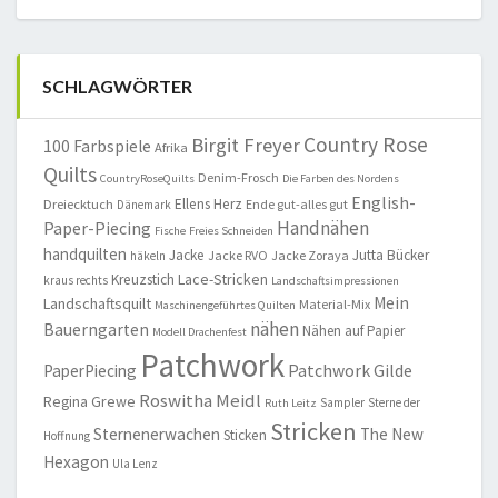
SCHLAGWÖRTER
Country Rose
Birgit Freyer
100 Farbspiele
Afrika
Quilts
Denim-Frosch
CountryRoseQuilts
Die Farben des Nordens
English-
Ellens Herz
Dreiecktuch
Ende gut-alles gut
Dänemark
Handnähen
Paper-Piecing
Fische
Freies Schneiden
handquilten
Jacke
Jutta Bücker
Jacke RVO
Jacke Zoraya
häkeln
Lace-Stricken
Kreuzstich
kraus rechts
Landschaftsimpressionen
Mein
Landschaftsquilt
Material-Mix
Maschinengeführtes Quilten
nähen
Bauerngarten
Nähen auf Papier
Modell Drachenfest
Patchwork
Patchwork Gilde
PaperPiecing
Roswitha Meidl
Regina Grewe
Sampler
Sterne der
Ruth Leitz
Stricken
Sternenerwachen
The New
Sticken
Hoffnung
Hexagon
Ula Lenz